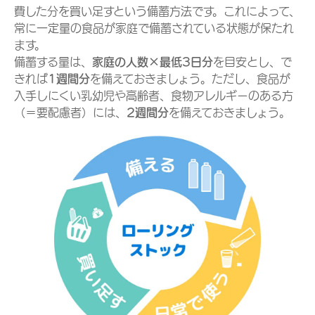
費した分を買い足すという備蓄方法です。これによって、
常に一定量の食品が家庭で備蓄されている状態が保たれ
ます。
備蓄する量は、
家庭の人数×最低3日分
を目安とし、で
きれば
1週間分
を備えておきましょう。ただし、食品が
入手しにくい乳幼児や高齢者、食物アレルギーのある方
（＝要配慮者）には、
2週間分
を備えておきましょう。