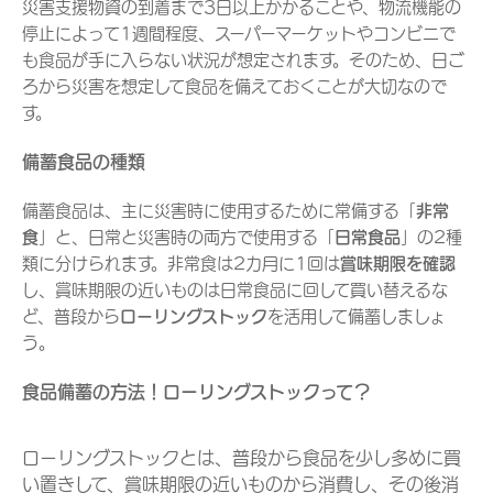
災害支援物資の到着まで3日以上かかることや、物流機能の
停止によって1週間程度、スーパーマーケットやコンビニで
も食品が手に入らない状況が想定されます。そのため、日ご
ろから災害を想定して食品を備えておくことが大切なので
す。
備蓄食品の種類
備蓄食品は、主に災害時に使用するために常備する「
非常
食
」と、日常と災害時の両方で使用する「
日常食品
」の2種
類に分けられます。非常食は2カ月に1回は
賞味期限を確認
し、賞味期限の近いものは日常食品に回して買い替えるな
ど、普段から
ローリングストック
を活用して備蓄しましょ
う。
食品備蓄の方法！ローリングストックって？
ローリングストックとは、普段から食品を少し多めに買
い置きして、賞味期限の近いものから消費し、その後消