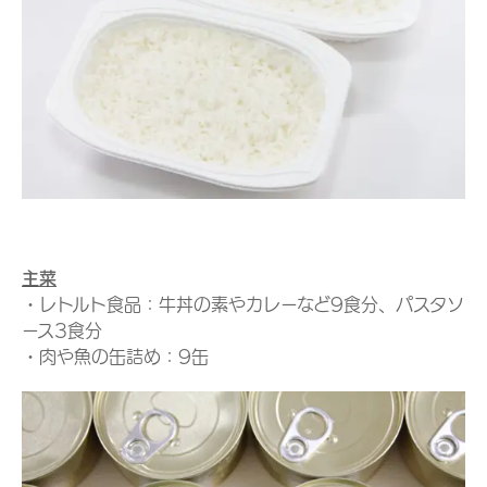
主菜
・レトルト食品：牛丼の素やカレーなど9食分、パスタソ
ース3食分
・肉や魚の缶詰め：9缶