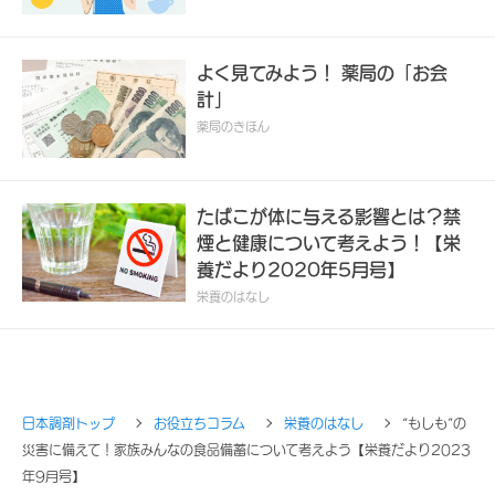
よく見てみよう！ 薬局の「お会
計」
薬局のきほん
たばこが体に与える影響とは？禁
煙と健康について考えよう！【栄
養だより2020年5月号】
栄養のはなし
日本調剤トップ
お役立ちコラム
栄養のはなし
“もしも”の
災害に備えて！家族みんなの食品備蓄について考えよう【栄養だより2023
年9月号】