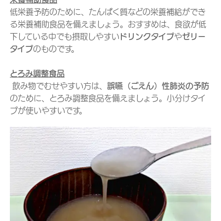
低栄養予防のために、たんぱく質などの栄養補給ができ
る栄養補助食品を備えましょう。おすすめは、食欲が低
下している中でも摂取しやすい
ドリンクタイプ
や
ゼリー
タイプ
のものです。
とろみ調整食品
飲み物でむせやすい方は、
誤嚥（ごえん）性肺炎の予防
のために、とろみ調整食品を備えましょう。小分けタイ
プが使いやすいです。