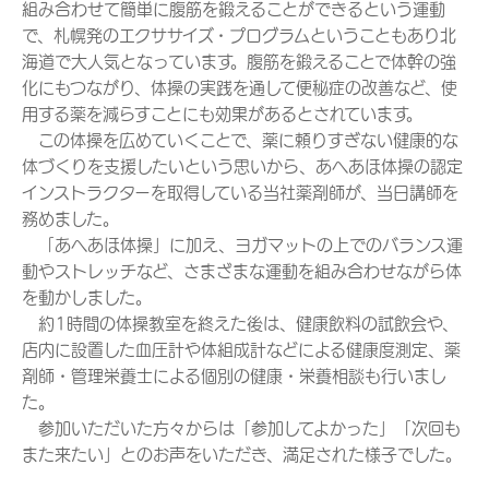
組み合わせて簡単に腹筋を鍛えることができるという運動
で、札幌発のエクササイズ・プログラムということもあり北
海道で大人気となっています。腹筋を鍛えることで体幹の強
化にもつながり、体操の実践を通して便秘症の改善など、使
用する薬を減らすことにも効果があるとされています。
この体操を広めていくことで、薬に頼りすぎない健康的な
体づくりを支援したいという思いから、あへあほ体操の認定
インストラクターを取得している当社薬剤師が、当日講師を
務めました。
「あへあほ体操」に加え、ヨガマットの上でのバランス運
動やストレッチなど、さまざまな運動を組み合わせながら体
を動かしました。
約1時間の体操教室を終えた後は、健康飲料の試飲会や、
店内に設置した血圧計や体組成計などによる健康度測定、薬
剤師・管理栄養士による個別の健康・栄養相談も行いまし
た。
参加いただいた方々からは「参加してよかった」「次回も
また来たい」とのお声をいただき、満足された様子でした。