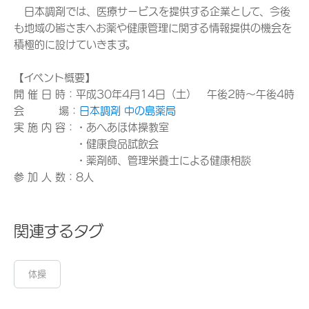
日本調剤では、医療サービスを提供する企業として、今後
も地域の皆さまへお薬や健康管理に関する情報提供の機会を
積極的に設けていきます。
【イベント概要】
開 催 日 時：平成30年4月14日（土） 午後2時～午後4時
会 場：
日本調剤 中の島薬局
実 施 内 容：・あへあほ体操教室
・健康食品試飲会
・薬剤師、管理栄養士による健康相談
参 加 人 数：8人
関連するタグ
体操