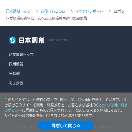
日本調剤トップ
お役立ちコラム
イベントレポート
ロボッ
トが体操の先生に！あへあほ体操教室in中の島薬局
お客さま向け情報
企業情報トップ
採用情報
IR情報
電子公告
このサイトでは、利便性の向上を目的として、Cookieを使用しています。引
情報セキュリティポリシー
個人情報保護方針
き続きこのサイトを利用・閲覧すると、お客さまが当社の
Cookie利用に関す
ソーシャルメディアポリシー
行動計画
利用規約
るポリシー
に同意したものと見なされます。 なおCookieを無効にすると、
サイトの一部の機能を使用できなくなる場合があります。
サイトマップ
同意して閉じる
Copyright © NIHON CHOUZAI Co., Ltd. All rights reserved.