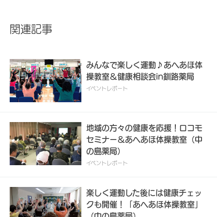
関連記事
みんなで楽しく運動♪あへあほ体
操教室＆健康相談会in釧路薬局
イベントレポート
地域の方々の健康を応援！ロコモ
セミナー＆あへあほ体操教室（中
の島薬局）
イベントレポート
楽しく運動した後には健康チェッ
クも開催！「あへあほ体操教室」
（中の島薬局）