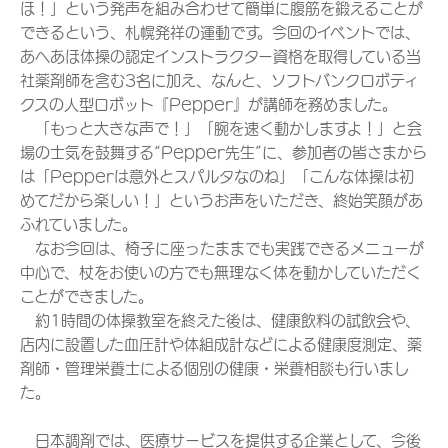
ほ！」という発声を組み合わせて簡単に腹筋を鍛えることが
できるという、札幌発祥の運動です。今回のイベントでは、
あへあほ体操の認定インストラクター資格を取得している当
社薬剤師を含む3名に加え、なんと、ソフトバンクロボティ
クスの人型ロボット『Pepper』が講師を務めました。
「もっと大きな声で！」「腕を速く動かしますよ！」と会
場の士気を鼓舞する“Pepper先生”に、参加者の皆さまから
は「Pepperは意外とスパルタなのね」「こんな体操は初
めてだから楽しい！」というお声をいただき、終始笑顔があ
ふれていました。
なお今回は、椅子に座ったままでも実践できるメニューが
中心で、杖をお使いの方でも無理なく体を動かしていただく
ことができました。
約1時間の体操教室を終えた後は、健康飲料の試飲会や、
店内に設置した血圧計や体組成計などによる健康度測定、薬
剤師・管理栄養士による個別の健康・栄養相談も行いまし
た。
日本調剤では、医療サービスを提供する企業として、今後