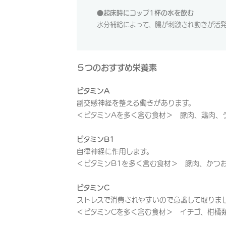
●起床時にコップ1杯の水を飲む
水分補給によって、腸が刺激され動きが活
５つのおすすめ栄養素
ビタミンA
副交感神経を整える働きがあります。
＜ビタミンAを多く含む食材＞ 豚肉、鶏肉、
ビタミンB1
自律神経に作用します。
＜ビタミンB1を多く含む食材＞ 豚肉、かつ
ビタミンC
ストレスで消費されやすいので意識して取りま
＜ビタミンCを多く含む食材＞ イチゴ、柑橘