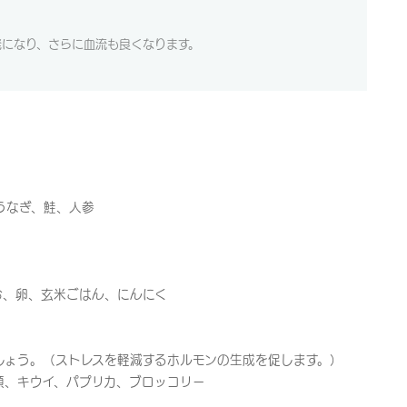
発になり、さらに血流も良くなります。
うなぎ、鮭、人参
お、卵、玄米ごはん、にんにく
しょう。（ストレスを軽減するホルモンの生成を促します。）
類、キウイ、パプリカ、ブロッコリー