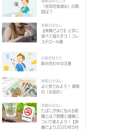
健康まめちしき
「逆流性食道炎」の原
因は？
栄養のはなし
【栄養だより】上手に
食べて減らそう！コレ
ステロール値
お薬を知ろう
飲み合わせの注意
薬局のきほん
よく見てみよう！ 薬局
の「お会計」
栄養のはなし
たばこが体に与える影
響とは？禁煙と健康に
ついて考えよう！【栄
養だより2020年5月