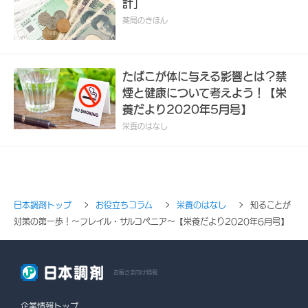
計」
薬局のきほん
たばこが体に与える影響とは？禁
煙と健康について考えよう！【栄
養だより2020年5月号】
栄養のはなし
日本調剤トップ
お役立ちコラム
栄養のはなし
知ることが
対策の第一歩！～フレイル・サルコペニア～【栄養だより2020年6月号】
お客さま向け情報
企業情報トップ