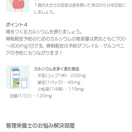
１食の大きさの目安は指を除いた手のひら分を目安に
しましょう。
ポイント４
骨をつくるカルシウムを摂りましょう。
骨粗鬆症予防のためのカルシウムの推奨量は男女ともに700
～800mg/日です。骨粗鬆症の予防がフレイル・サルコペニ
アの予防にもつながります！
カルシウムを多く含む食品
牛乳(コップ1杯)…220mg
納豆(1パック) …45mg
小松菜(1/4束) …119mg
豆腐(1/3丁) …120mg
管理栄養士のお悩み解決部屋