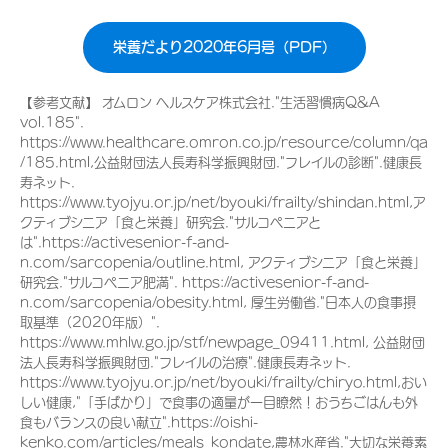
栄養だより2020年6月号（PDF）
【参考文献】 オムロン ヘルスケア株式会社."生活習慣病Q&A
vol.185".
https://www.healthcare.omron.co.jp/resource/column/qa
/185.html,公益財団法人長寿科学振興財団."フレイルの診断".健康長
寿ネット.
https://www.tyojyu.or.jp/net/byouki/frailty/shindan.html,ア
クティブシニア「食と栄養」研究会."サルコペニアと
は".https://activesenior-f-and-
n.com/sarcopenia/outline.html, アクティブシニア「食と栄養」
研究会."サルコペニア肥満". https://activesenior-f-and-
n.com/sarcopenia/obesity.html, 厚生労働省."日本人の食事摂
取基準（2020年版）".
https://www.mhlw.go.jp/stf/newpage_09411.html, 公益財団
法人長寿科学振興財団."フレイルの治療".健康長寿ネット.
https://www.tyojyu.or.jp/net/byouki/frailty/chiryo.html,おい
しい健康,"「手ばかり」で食事の適量が一目瞭然！おうちごはんも外
食もバランスの良い献立".https://oishi-
kenko.com/articles/meals_kondate,農林水産省."大切な栄養素