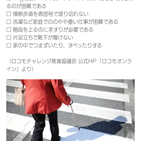
るのが困難である
□ 横断歩道を青信号で渡り切れない
□ 洗濯など家庭でののやや重い仕事が困難である
□ 階段を上るのに手すりが必要である
□ 片足立ちで靴下が履けない
□ 家の中でつまずいたり、すべったりする
（ロコモチャレンジ推進協議会 公式HP「ロコモオンラ
イン」より）