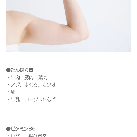
●たんぱく質
・牛肉、豚肉、鶏肉
・アジ、まぐろ、カツオ
・卵
・牛乳、ヨーグルトなど
＋
●ビタミンB6
・レバー、鶏ひき肉