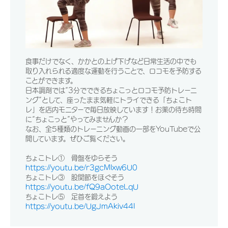
食事だけでなく、かかとの上げ下げなど日常生活の中でも
取り入れられる適度な運動を行うことで、ロコモを予防する
ことができます。
日本調剤では“3分でできるちょこっとロコモ予防トレーニ
ング”として、座ったまま気軽にトライできる「ちょこト
レ」を店内モニターで毎日放映しています！お薬の待ち時間
に“ちょこっと”やってみませんか？
なお、全5種類のトレーニング動画の一部をYouTubeで公
開しています。ぜひご覧ください。
ちょこトレ① 骨盤をゆらそう
https://youtu.be/r3gcMIxw6U0
ちょこトレ③ 股関節をほぐそう
https://youtu.be/fQ9aOoteLqU
ちょこトレ⑤ 足首を鍛えよう
https://youtu.be/UgJmAkiv44I