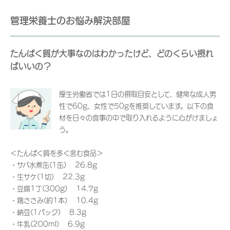
管理栄養士のお悩み解決部屋
たんぱく質が大事なのはわかったけど、どのくらい摂れ
ばいいの？
厚生労働省では1日の摂取目安として、健常な成人男
性で60g、女性で50gを推奨しています。以下の食
材を日々の食事の中で取り入れるように心がけましょ
う。
＜たんぱく質を多く含む食品＞
・サバ水煮缶(1缶) 26.8g
・生サケ(1切) 22.3g
・豆腐1丁(300g) 14.7g
・鶏ささみ(約1本) 10.4g
・納豆(1パック) 8.3g
・牛乳(200ml) 6.9g