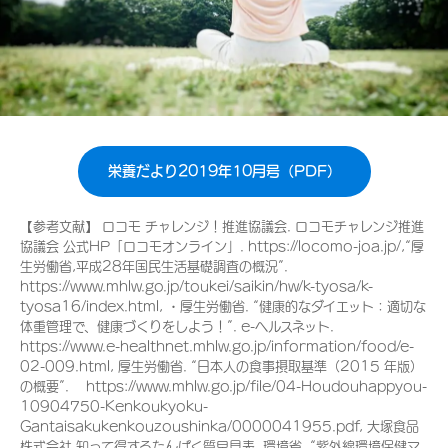
栄養だより2019年10月号（PDF）
【参考文献】 ロコモ チャレンジ！推進協議会. ロコモチャレンジ推進
協議会 公式HP「ロコモオンライン」. https://locomo-joa.jp/,“厚
生労働省,平成28年国民生活基礎調査の概況”.
https://www.mhlw.go.jp/toukei/saikin/hw/k-tyosa/k-
tyosa16/index.html, ・厚生労働省. “健康的なダイエット：適切な
体重管理で、健康づくりをしよう！”. e-ヘルスネット.
https://www.e-healthnet.mhlw.go.jp/information/food/e-
02-009.html, 厚生労働省. “日本人の食事摂取基準（2015 年版）
の概要”. https://www.mhlw.go.jp/file/04-Houdouhappyou-
10904750-Kenkoukyoku-
Gantaisakukenkouzoushinka/0000041955.pdf, 大塚食品
株式会社,知って得するたんぱく質早見表, 環境省. “紫外線環境保健マ