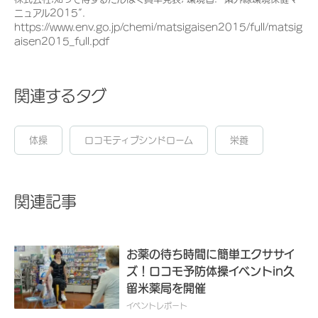
ニュアル2015”.
https://www.env.go.jp/chemi/matsigaisen2015/full/matsig
aisen2015_full.pdf
関連するタグ
体操
ロコモティブシンドローム
栄養
関連記事
お薬の待ち時間に簡単エクササイ
ズ！ロコモ予防体操イベントin久
留米薬局を開催
イベントレポート