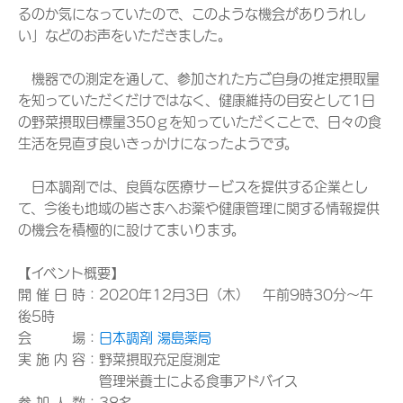
るのか気になっていたので、このような機会がありうれし
い」などのお声をいただきました。
機器での測定を通して、参加された方ご自身の推定摂取量
を知っていただくだけではなく、健康維持の目安として1日
の野菜摂取目標量350ｇを知っていただくことで、日々の食
生活を見直す良いきっかけになったようです。
日本調剤では、良質な医療サービスを提供する企業とし
て、今後も地域の皆さまへお薬や健康管理に関する情報提供
の機会を積極的に設けてまいります。
【イベント概要】
開 催 日 時：2020年12月3日（木） 午前9時30分～午
後5時
会 場：
日本調剤 湯島薬局
実 施 内 容：野菜摂取充足度測定
管理栄養士による食事アドバイス
参 加 人 数：38名