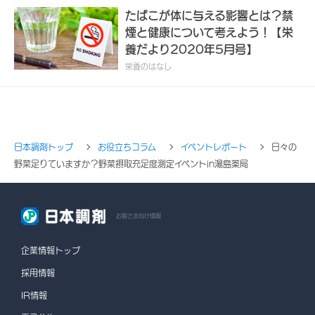
たばこが体に与える影響とは？禁
煙と健康について考えよう！【栄
養だより2020年5月号】
栄養のはなし
日本調剤トップ
お役立ちコラム
イベントレポート
日々の
野菜足りていますか？野菜摂取充足度測定イベントin湯島薬局
お客さま向け情報
企業情報トップ
採用情報
IR情報