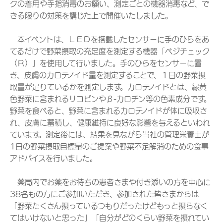
クの着用や手指消毒のお願い、測定ごとの機器消毒など、で
きる限りの対策を講じた上で開催いたしました。
本イベントは、ＬＥＤを搭載したセンサーに手のひらをあ
てるだけで野菜摂取の充足度を測定する機器「ベジチェック
（Ｒ）」を使用して行いました。手のひらをセンサーに置
き、皮膚のカロテノイド量を測定することで、１日の野菜摂
取量が足りているかを測定します。カロテノイドとは、緑黄
色野菜に含まれるリコピンやβ-カロチン等の色素成分です。
野菜を食べると、野菜に含まれるカロテノイドが体に吸収さ
れ、皮膚に蓄積し、健康維持に良好な影響を与えるといわれ
ています。測定後には、結果を見ながら当社の管理栄養士が
1日の野菜摂取目標量のご提案や野菜不足解消のための食事
アドバイスを行いました。
薬局内でお薬をお待ちの患者さまや付き添いの方を中心に
38名もの方にご参加いただき、参加された皆さまからは
「野菜たくさん摂っているつもりだったけどもっと摂らなく
てはいけないと思った」「自分がどのくらい野菜を摂れてい