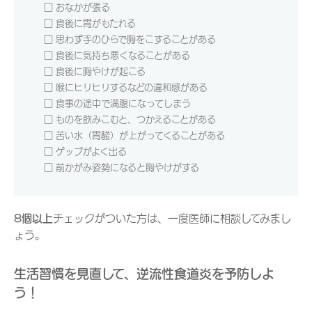
□ おなかが張る
□ 食後に胃がもたれる
□ 思わず手のひらで胸をこすることがある
□ 食後に気持ち悪くなることがある
□ 食後に胸やけが起こる
□ 喉にヒリヒリするなどの違和感がある
□ 食事の途中で満腹になってしまう
□ ものを飲みこむと、つかえることがある
□ 苦い水（胃酸）が上がってくることがある
□ ゲップがよく出る
□ 前かがみ姿勢になると胸やけがする
8個
以上
チェックがついた方は、一度医師に相談してみまし
ょう。
生活習慣を見直して、逆流性食道炎を予防しよ
う！