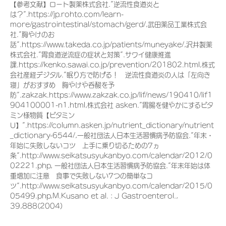
【参考文献】ロート製薬株式会社.”逆流性食道炎と
は？”.https://jp.rohto.com/learn-
more/gastrointestinal/stomach/gerd/,武田薬品工業株式会
社.”胸やけのお
話”.https://www.takeda.co.jp/patients/muneyake/,沢井製薬
株式会社.”胃食道逆流症の症状と対策”.サワイ健康推進
課.https://kenko.sawai.co.jp/prevention/201802.html,株式
会社産経デジタル.”眠り方で防げる！ 逆流性食道炎の人は「左向き
寝」がおすすめ 胸やけや呑酸を予
防”.zakzak.https://www.zakzak.co.jp/lif/news/190410/lif1
904100001-n1.html,株式会社 asken.”胃腸を健やかにするビタ
ミン様物質【ビタミン
U】”.https://column.asken.jp/nutrient_dictionary/nutrient
_dictionary-6544/,一般社団法人日本生活習慣病予防協会.”年末・
年始に失敗しないコツ 上手に乗り切るための7ヵ
条”.http://www.seikatsusyukanbyo.com/calendar/2012/0
02221.php, 一般社団法人日本生活習慣病予防協会.”年末年始は体
重増加に注意 食事で失敗しない7つの簡単なコ
ツ”.http://www.seikatsusyukanbyo.com/calendar/2015/0
05499.php,M.Kusano et al. : J Gastroenterol.,
39,888(2004)