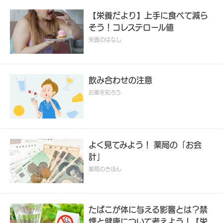
【栄養だより】上手に食べて減ら
そう！コレステロール値
栄養のはなし
飲み合わせの注意
お薬を知ろう
よく見てみよう！ 薬局の「お会
計」
薬局のきほん
たばこが体に与える影響とは？禁
煙と健康について考えよう！【栄