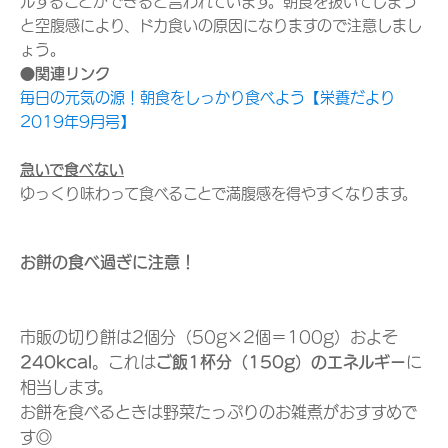
ルすることができると言われています。朝食を抜いてしまう
と空腹感により、ドカ食いの原因になりますので注意しまし
ょう。
●関連リンク
毎日の元気の源！朝食をしっかり食べよう【栄養だより
2019年9月号】
急いで食べない
ゆっくり味わって食べることで満腹感を得やすくなります。
お餅の食べ過ぎに注意！
市販の切り餅は2個分（50g×2個＝100g）およそ
240kcal
。これは
ご飯1杯分（150g）のエネルギー
に
相当します。
お餅を食べるときは野菜たっぷりのお雑煮がおすすめで
す◎