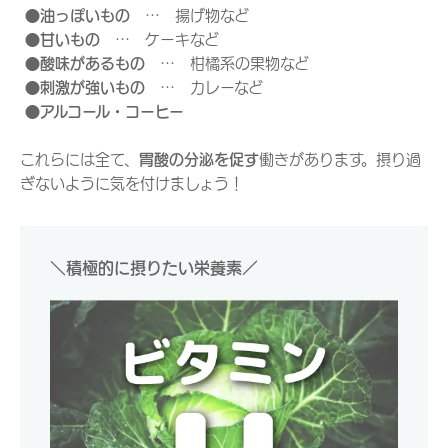
●油っぽいもの
… 揚げ物など
●甘いもの
… ケーキなど
●酸味があるもの
… 柑橘系の果物など
●刺激が強いもの
… カレーなど
●アルコール・コーヒー
これらには全て、
胃酸の分泌を促す
働きがあります。摂り過
ぎないように気を付けましょう！
＼積極的に摂りたい栄養素／