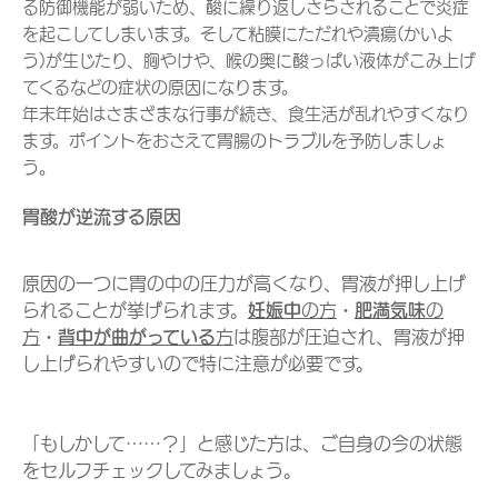
る防御機能が弱いため、酸に繰り返しさらされることで炎症
を起こしてしまいます。そして粘膜にただれや潰瘍(かいよ
う)が生じたり、胸やけや、喉の奥に酸っぱい液体がこみ上げ
てくるなどの症状の原因になります。
年末年始はさまざまな行事が続き、食生活が乱れやすくなり
ます。ポイントをおさえて胃腸のトラブルを予防しましょ
う。
胃酸が逆流する原因
原因の一つに胃の中の圧力が高くなり、胃液が押し上げ
られることが挙げられます。
妊娠中
の方
・
肥満気味
の
方
・
背中が曲がっている
方
は腹部が圧迫され、胃液が押
し上げられやすいので特に注意が必要です。
「もしかして……？」と感じた方は、ご自身の今の状態
をセルフチェックしてみましょう。