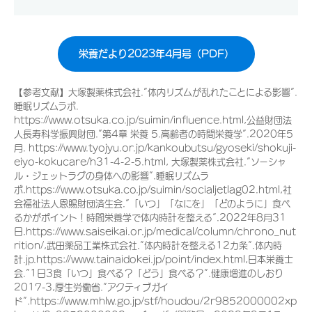
栄養だより2023年4月号（PDF）
【参考文献】大塚製薬株式会社.”体内リズムが乱れたことによる影響”.
睡眠リズムラボ.
https://www.otsuka.co.jp/suimin/influence.html,公益財団法
人長寿科学振興財団.”第4章 栄養 5.高齢者の時間栄養学”.2020年5
月. https://www.tyojyu.or.jp/kankoubutsu/gyoseki/shokuji-
eiyo-kokucare/h31-4-2-5.html, 大塚製薬株式会社.”ソーシャ
ル・ジェットラグの身体への影響”.睡眠リズムラ
ボ.https://www.otsuka.co.jp/suimin/socialjetlag02.html,社
会福祉法人恩賜財団済生会.”「いつ」「なにを」「どのように」食べ
るかがポイント！時間栄養学で体内時計を整える”.2022年8月31
日.https://www.saiseikai.or.jp/medical/column/chrono_nut
rition/,武田薬品工業株式会社.”体内時計を整える12カ条”.体内時
計.jp.https://www.tainaidokei.jp/point/index.html,日本栄養士
会.”1日3食「いつ」食べる？「どう」食べる？”.健康増進のしおり
2017-3,厚生労働省.”アクティブガイ
ド”.https://www.mhlw.go.jp/stf/houdou/2r9852000002xp