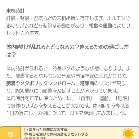
末梢時計
肝臓・腎臓・筋肉などの末梢組織に存在します。ホルモン分
泌のリズムなどを制御する働きがあり、
朝食
や
運動
によりリ
セットされます。
体内時計が乱れるとどうなるの？整えるための過ごし方
は？
体内時計が乱れると、時差ボケのような状態になります。ま
た、放置するとホルモンの分泌や自律神経の乱れが生じて、
肥満
や
メタボリックシンドローム
、
糖尿病
のリスクが高ま
り、認知機能にも影響を及ぼすことが分かっています。
体内時計を正常に保つためには、「食事」「運動」「睡眠」
で身体のリズムを整えることが大切です。体内時計を整える
1日の過ごし方の例について、以下で確認してみましょう。