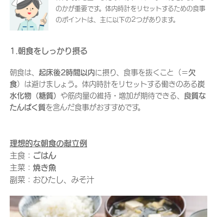
のかが重要です。体内時計をリセットするための食事
のポイントは、主に以下の2つがあります。
1.朝食をしっかり摂る
朝食は、
起床後2時間以内
に摂り、食事を抜くこと（＝
欠
食
）は避けましょう。体内時計をリセットする働きのある
炭
水化物（糖質）
や筋肉量の維持・増加が期待できる、
良質な
たんぱく質
を含んだ食事がおすすめです。
理想的な朝食の献立例
主食：
ごはん
主菜：
焼き魚
副菜：おひたし、みそ汁