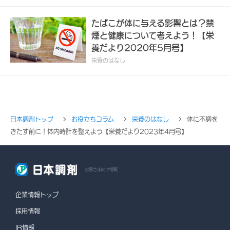
たばこが体に与える影響とは？禁
煙と健康について考えよう！【栄
養だより2020年5月号】
栄養のはなし
日本調剤トップ
お役立ちコラム
栄養のはなし
体に不調を
きたす前に！体内時計を整えよう【栄養だより2023年4月号】
お客さま向け情報
企業情報トップ
採用情報
IR情報