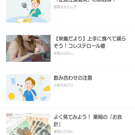
健康まめちしき
【栄養だより】上手に食べて減ら
そう！コレステロール値
栄養のはなし
飲み合わせの注意
お薬を知ろう
よく見てみよう！ 薬局の「お会
計」
薬局のきほん