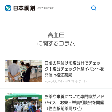
お客さま向け情報
高血圧
に関するコラム
日頃の味付けを塩分計でチェッ
ク！塩分チェック体験イベントを
開催in松江薬局
2026.06.24 / イベントレポート
お薬や栄養について専門家がアド
バイス！お薬・栄養相談会を開催
（住吉駅前薬局など）