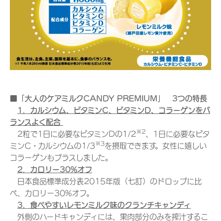
■「大人のケアミルクCANDY PREMIUM」 3つの特長
1
．カルシウム、ビタミンC、ビタミンD、コラーゲンをバ
ランスよく配合
※2
2粒で1日に必要なビタミンDの1/2
、1日に必要なビタ
※3
ミンC・カルシウムの1/3
を摂取できます。女性に嬉しい
コラーゲンもプラスしました。
2
．カロリー30%オフ
日本食品標準成分表2015年版（七訂）のドロップに比
べ、カロリー30%オフ。
3
．食べやすいレモンミルク味のクランチキャンディ
外側のハードキャンディには、果肉部分のみを搾汁するこ