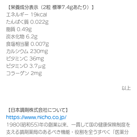
【栄養成分表示（2粒 標準7.4gあたり）】
エネルギー 19kcal
たんぱく質 0.022g
脂質 0.49g
炭水化物 6.2g
食塩相当量 0.007g
カルシウム 230mg
ビタミンC 36mg
ビタミンD 3.7μg
コラーゲン 2mg
以上
【日本調剤株式会社について】
https://www.nicho.co.jp/
1980(昭和55)年の創業以来、一貫して国の健康保険制度を
支える調剤薬局のあるべき機能・役割を全うすべく「医薬分