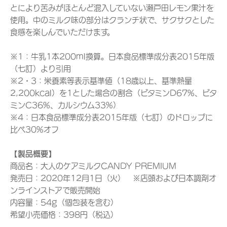
とにより苦みがほとんど混入していない瀬戸田レモン果汁を
使用。中のミルク味の部分はクランチ状で、サクサクとした
食感を楽しんでいただけます。
※1：牛乳1本200ml換算。日本食品標準成分表2015年版
（七訂）より引用
※2・3：栄養素等表示基準値（18歳以上、基準熱量
2,200kcal）を1とした場合の割合（ビタミンD67%、ビタ
ミンC36%、カルシウム33%）
※4：日本食品標準成分表2015年版（七訂）のドロップに
比べ30%オフ
【製品概要】
商品名：大人のケアミルクCANDY PREMIUM
発売日：2020年12月1日（火） ※店頭および日本調剤オ
ンラインストアで販売開始
内容量：54g（個包装を含む）
希望小売価格：398円（税込）