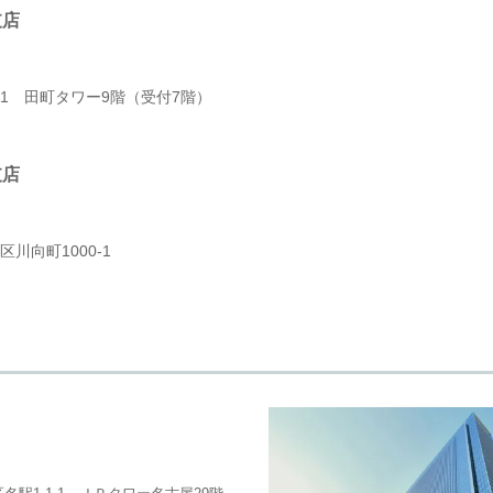
支店
-11 田町タワー9階
（受付7階）
支店
川向町1000-1