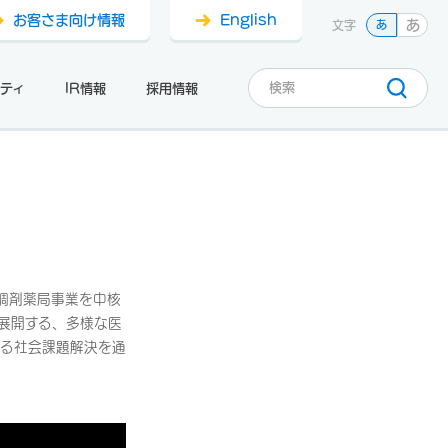
お客さま向け情報
English
あ
文字
あ
ティ
IR情報
採用情報
調剤薬局事業を中核
展開する、多様な医
よる社会課題解決を通