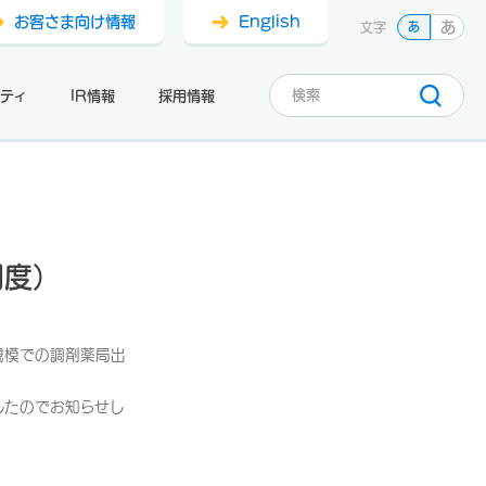
お客さま向け情報
English
あ
文字
あ
ティ
IR情報
採用情報
月度）
規模での調剤薬局出
したのでお知らせし