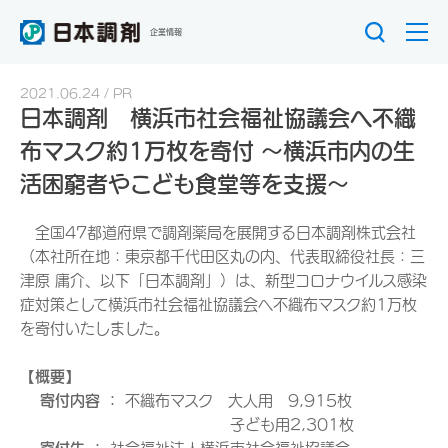
企業情報
2021.06.24
PR
日本調剤 横浜市社会福祉協議会へ不織
布マスク約1万枚を寄付 ～横浜市内の生
活困窮者やこども食堂等を支援～
全国47都道府県で調剤薬局を展開する日本調剤株式会社
（本社所在地：東京都千代田区丸の内、代表取締役社長：三
津原 庸介、以下「日本調剤」）は、新型コロナウイルス感染
症対策として横浜市社会福祉協議会へ不織布マスク約1万枚
を寄付いたしました。
【概要】
寄付内容 ：
不織布マスク 大人用 9,915枚
子ども用2,301枚