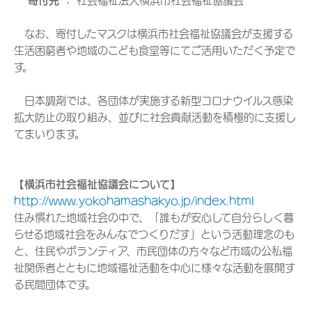
寄付先 ：
社会福祉法人横浜市社会福祉協議会
なお、寄付したマスクは横浜市社会福祉協議会が支援する
生活困窮者や地域のこども食堂等にてご活用いただく予定で
す。
日本調剤では、各団体が実施する新型コロナウイルス感染
拡大防止の取り組み、並びに社会貢献活動を積極的に支援し
てまいります。
【横浜市社会福祉協議会について】
http://www.yokohamashakyo.jp/index.html
住み慣れた地域社会の中で、「誰もが安心して自分らしく暮
らせる地域社会をみんなでつくりだす」という活動理念のも
と、住民やボランティア、市民団体の方々など市域の公私福
祉関係者とともに地域福祉活動を中心に様々な活動を展開す
る民間団体です。