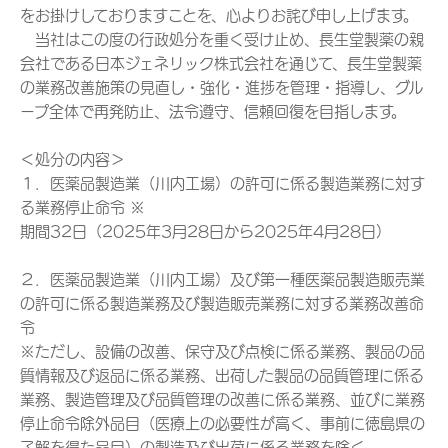
をお掛けしておりますことを、心よりお詫び申し上げます。
当社はこの度の行政処分を重く受け止め、長生堂製薬の親
会社である日本ジェネリック株式会社を通じて、長生堂製薬
の業務改善施策の見直し・強化・進捗を管理・指導し、グル
ープ全体で再発防止、法令遵守、信頼回復を目指します。
＜処分の内容＞
１．医薬品製造業（川内工場）の許可に係る製造業務に対す
る業務停止命令 ※
期間32日（2025年3月28日から2025年4月28日）
２．医薬品製造業（川内工場）及び第一種医薬品製造販売業
の許可に係る製造業務及び製造販売業務に対する業務改善命
令
※ただし、設備の改善、保守及び点検に係る業務、製品の品
質情報及び返品に係る業務、出荷した製品の品質管理に係る
業務、製造管理及び品質管理の改善に係る業務、並びに業務
停止命令除外品目（医療上の必要性が高く、事前に徳島県の
了解を得た品目）の製造及び出荷に係る業務を除く。