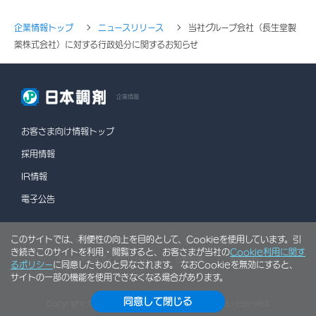
企業情報トップ
ニュースリリース
当社グループ会社（長生堂製
薬株式会社）に対する行政処分に関するお知らせ
企業情報
お客さま向け情報トップ
採用情報
IR情報
電子公告
このサイトでは、利便性の向上を目的として、Cookieを使用しています。引
情報セキュリティポリシー
個人情報保護方針
き続きこのサイトを利用・閲覧すると、お客さまが当社の
Cookie利用に関す
ソーシャルメディアポリシー
行動計画
利用規約
るポリシー
に同意したものと見なされます。 なおCookieを無効にすると、
サイトの一部の機能を使用できなくなる場合があります。
サイトマップ
同意して閉じる
Copyright © NIHON CHOUZAI Co., Ltd. All rights reserved.