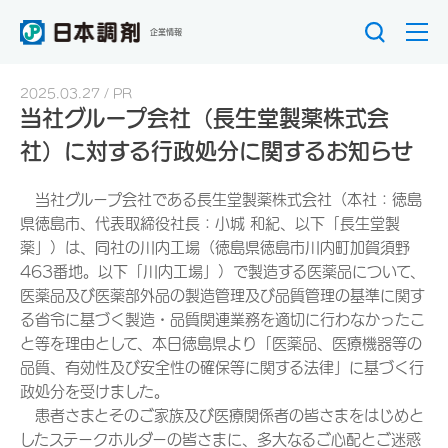
企業情報
2025.03.27
PR
当社グループ会社（長生堂製薬株式会
社）に対する行政処分に関するお知らせ
当社グループ会社である長生堂製薬株式会社（本社：徳島
県徳島市、代表取締役社長：小城 和紀、以下「長生堂製
薬」）は、同社の川内工場（徳島県徳島市川内町加賀須野
463番地。以下「川内工場」）で製造する医薬品について、
医薬品及び医薬部外品の製造管理及び品質管理の基準に関す
る省令に基づく製造・品質関連業務を適切に行わなかったこ
と等を理由として、本日徳島県より「医薬品、医療機器等の
品質、有効性及び安全性の確保等に関する法律」に基づく行
政処分を受けました。
患者さまとそのご家族及び医療関係者の皆さまをはじめと
したステークホルダーの皆さまに、多大なるご心配とご迷惑