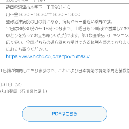
2026年4月1日（水）
静岡県沼津市本字下一丁田901-10
月～金 8:30～18:30/土 8:30～13:00
聖隷沼津病院の目の前にある、病院から一番近い薬局です。
平日は8時30分から18時30分まで、土曜日も13時まで営業して
ゆとりを持ってお立ち寄りいただけます。第1類医薬品（ロキソニン
広く扱い、全国どちらの処方箋もお受けできる体制を整えておりま
にお立ち寄りください。
https://www.nicho.co.jp/tenpo/numazu/
店舗が閉局しておりますので、これにより日本調剤の調剤薬局店舗数は
月31日（火）
小丸山薬局（石川県七尾市）
PDFはこちら