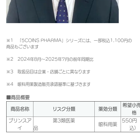
※1 「5COINS PHARMA」シリーズには、一部税込1,100円の
商品もございます
※2 2024年8月～2025年7月の前年同期比
※3 取扱品目は企業・店舗ごとに異なります
※4 眼科用薬製造販売承認基準に基づきます
■商品概要
希望小
商品名称
リスク分類
薬効分類
格
プリンスア
第3類医薬
550円
眼科用薬
イ
品
込）