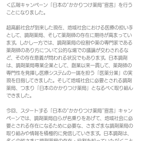
く広報キャンペーン「日本の“かかりつけ薬局”宣言」を行う
ことになりました。
超高齢社会が到来した現在、地域社会における医療の担い手
として、調剤薬局、そして薬剤師の存在に期待が高まってい
ます。しかし一方では、調剤薬局の役割や薬の専門家である
薬剤師のあり方について公的な場での議論が交わされるな
ど、その存在意義が問われる状況でもあります。日本調剤
は、調剤薬局専業企業として、創業以来一貫して、薬剤師の
専門性を発揮し医療システムの一端を担う「医薬分業」の実
現を目指してきました。そして地域社会に必要とされる調剤
薬局、つまり「日本のかかりつけ薬局」となるべく取り組ん
できました。
今回、スタートする「日本の“かかりつけ薬局”宣言」キャン
ペーンでは、調剤薬局自らが名乗りをあげて、地域社会に必
要とされる存在になるために必要な、さまざまな調剤薬局の
取り組みや情報を積極的に発信していきます。日本調剤は、
多くの皆さまに調剤薬局の存在・役割を知っていただくこと