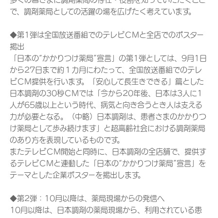
で、調剤薬局としての活躍の場を広げたく考えています。
◆第1弾は全国放送番組でのテレビＣＭと全店でのポスター
掲出
「日本の“かかりつけ薬局”宣言」の第1弾としては、9月1日
から27日まで約１カ月にわたって、全国放送番組でのテレ
ビＣＭ提供を行います。「安心して長生きできる」篇とした
日本調剤の30秒ＣＭでは「今から20年後、日本は3人に1
人が65歳以上という時代、病気と向き合うとき人は支える
力が必要となる。（中略）日本調剤は、患者さまのかかりつ
け薬局として歩み続けます」と超高齢社会における調剤薬局
のあり方を表現しているものです。
またテレビＣＭ開始と同時に、日本調剤の全店舗で、提供す
るテレビＣＭと連動した「日本の“かかりつけ薬局”宣言」を
テーマとした企業ポスターを掲出します。
◆第2弾：10月以降は、薬局現場からの発信へ
10月以降は、日本調剤の薬局現場から、利用されている患