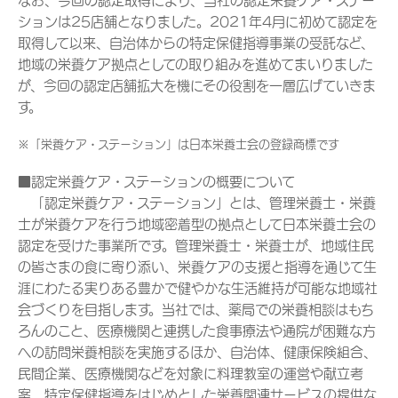
なお、今回の認定取得により、当社の認定栄養ケア・ステー
ションは25店舗となりました。2021年4月に初めて認定を
取得して以来、自治体からの特定保健指導事業の受託など、
地域の栄養ケア拠点としての取り組みを進めてまいりました
が、今回の認定店舗拡大を機にその役割を一層広げていきま
す。
※「栄養ケア・ステーション」は日本栄養士会の登録商標です
■認定栄養ケア・ステーションの概要について
「認定栄養ケア・ステーション」とは、管理栄養士・栄養
士が栄養ケアを行う地域密着型の拠点として日本栄養士会の
認定を受けた事業所です。管理栄養士・栄養士が、地域住民
の皆さまの食に寄り添い、栄養ケアの支援と指導を通じて生
涯にわたる実りある豊かで健やかな生活維持が可能な地域社
会づくりを目指します。当社では、薬局での栄養相談はもち
ろんのこと、医療機関と連携した食事療法や通院が困難な方
への訪問栄養相談を実施するほか、自治体、健康保険組合、
民間企業、医療機関などを対象に料理教室の運営や献立考
案、特定保健指導をはじめとした栄養関連サービスの提供な