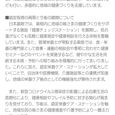
ども行い、多面的に地域の健康づくりを支援しています。
■認定取得の背景と今後の展開について
日本調剤では、薬局内に地域の皆さまの健康づくりをサポ
ートする施設「健康チェックステーション」を展開し、処方
箋がなくても気軽に健康測定や健康相談を行える体制を整備
しています。また、管理栄養士が常駐する薬局では、食・栄
養の専門家として食事・運動の相談会や季節に合わせた健康
セミナーなどのイベントを実施するなど、健やかな生活を持
続する未病・予防への取り組みを積極的に行ってまいりまし
た。これらに加え、認定栄養ケア・ステーションが拡大して
いくことで、自治体や医療機関、介護施設等との連携が加速
し、地域の栄養ケア拠点としての機能強化が期待されます。
また、新型コロナウイルス感染症の影響による自粛生活の
長期化により、健康相談やフレイル予防に対する関心が高ま
りを見せており、今後は、認定栄養ケア・ステーションを軸
に、地域住民の皆さまの健康増進や介護予防により一層注力