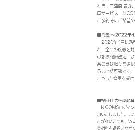
社長：三津原 庸介
局サービス NiC
ご予約時にご希望の
■背景 ～2022
2020年4月に新
れ、全ての疾患を対
の診療報酬改定によ
薬の受け取りを選択
ることが可能です。
こうした背景を受け
■WEB上から新規
NiCOMSログイ
加いたしました。こ
とがない方でも、W
薬指導を選択いただ