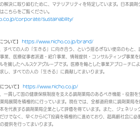
の解決に取り組むために、マテリアリティを特定しています。日本調剤
はこちらをご覧ください。
.co.jp/corporate/sustainability/
について】
https://www.nicho.co.jp/brand/
、すべての人の「生きる」に向き合う、という揺るぎない使命のもと、
事業、医療従事者派遣・紹介事業、情報提供・コンサルティング事業を
ルを擁したヘルスケアグループです。医療を軸とした事業アプローチに
求し、すべての人の「生きる」に貢献してまいります。
について】
https://www.nicho.co.jp/
来、一貫して国の健康保険制度を支える調剤薬局のあるべき機能・役割を
薬局展開を積極的に行っています。現在では、全都道府県に調剤薬局を展
本を代表する調剤薬局企業として評価を得ています。また、ジェネリッ
だけでなく、早くからICT投資を積極的に進めており、超高齢社会に必
の提供を行ってまいります。