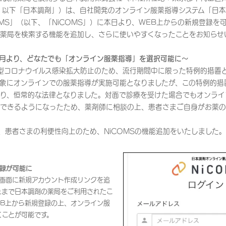
、以下「日本調剤」）は、自社開発のオンライン服薬指導システム「日本
OMS」（以下、「NiCOMS」）に本日より、WEB上からの新規登録を
薬局を検索する機能を追加し、さらに使いやすくなったことをお知らせ
年4月より、どなたでも「オンライン服薬指導」を選択可能に～
型コロナウイルス感染拡大防止のため、流行期間中に限った特例的措置と
象にオンラインでの服薬指導が実施可能となりましたが、この特例的措置
り、恒常的な法律となりました。対面で診療を受けた場合でもオンライ
できるようになったため、薬剤師に相談の上、患者さまご自身がお薬の
、患者さまの利便性向上のため、NiCOMSの機能追加をいたしました。
登録が可能に
ン画面に新規アカウント作成リンクを追
れまで日本調剤の薬局をご利用されたこ
EB上から新規登録の上、オンライン服
くことが可能です。