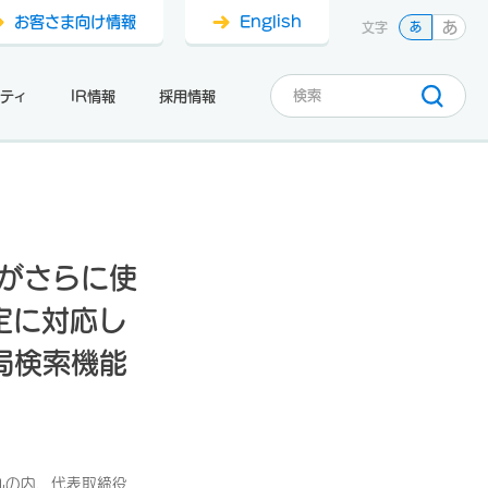
お客さま向け情報
English
あ
文字
あ
ティ
IR情報
採用情報
」がさらに使
定に対応し
局検索機能
丸の内、代表取締役