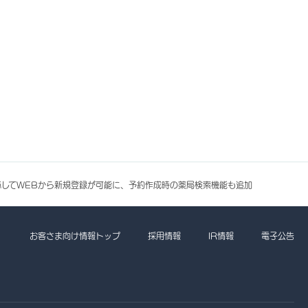
対応してWEBから新規登録が可能に、予約作成時の薬局検索機能も追加
お客さま向け情報トップ
採用情報
IR情報
電子公告