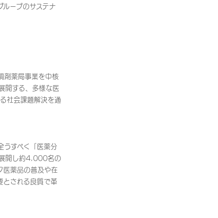
グループのサステナ
調剤薬局事業を中核
展開する、多様な医
よる社会課題解決を通
全うすべく「医薬分
開し約4,000名の
ク医薬品の普及や在
要とされる良質で革