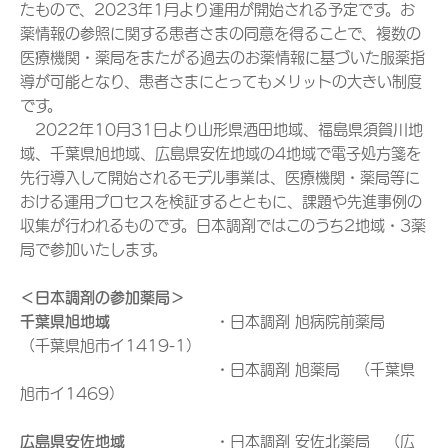
たもので、2023年1月より運用が開始される予定です。お
薬情報の参照に関する患者さまの同意を得ることで、複数の
医療機関・薬局をまたがる過去のお薬情報に基づいた服薬指
導が可能となり、患者さまにとってもメリットの大きい制度
です。
2022年10月31日より山形県酒田地域、福島県須賀川地
域、千葉県旭地域、広島県安佐地域の4地域で電子処方箋を
先行導入して開始されるモデル事業は、医療機関・薬局等に
おける運用プロセスを検証するとともに、課題や先進事例の
収集が行われるものです。日本調剤ではこのうち2地域・3薬
局で参加いたします。
＜日本調剤の参加薬局＞
千葉県旭地域
・日本調剤 旭病院前薬局
（千葉県旭市イ1419-1）
・日本調剤 旭薬局 （千葉県
旭市イ1469）
広島県安佐地域
・日本調剤 安佐北薬局 （広