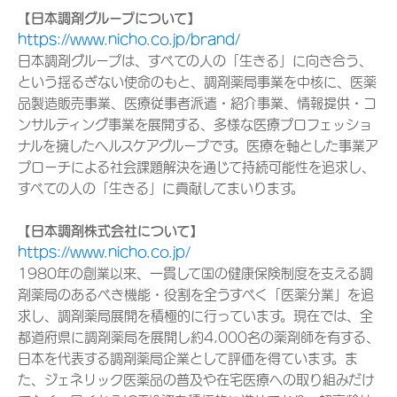
【日本調剤グループについて】
https://www.nicho.co.jp/brand/
日本調剤グループは、すべての人の「生きる」に向き合う、
という揺るぎない使命のもと、調剤薬局事業を中核に、医薬
品製造販売事業、医療従事者派遣・紹介事業、情報提供・コ
ンサルティング事業を展開する、多様な医療プロフェッショ
ナルを擁したヘルスケアグループです。医療を軸とした事業ア
プローチによる社会課題解決を通じて持続可能性を追求し、
すべての人の「生きる」に貢献してまいります。
【日本調剤株式会社について】
https://www.nicho.co.jp/
1980年の創業以来、一貫して国の健康保険制度を支える調
剤薬局のあるべき機能・役割を全うすべく「医薬分業」を追
求し、調剤薬局展開を積極的に行っています。現在では、全
都道府県に調剤薬局を展開し約4,000名の薬剤師を有する、
日本を代表する調剤薬局企業として評価を得ています。ま
た、ジェネリック医薬品の普及や在宅医療への取り組みだけ