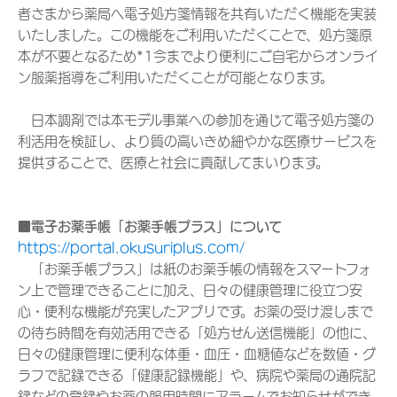
者さまから薬局へ電子処方箋情報を共有いただく機能を実装
いたしました。この機能をご利用いただくことで、処方箋原
本が不要となるため*1今までより便利にご自宅からオンライ
ン服薬指導をご利用いただくことが可能となります。
日本調剤では本モデル事業への参加を通じて電子処方箋の
利活用を検証し、より質の高いきめ細やかな医療サービスを
提供することで、医療と社会に貢献してまいります。
■電子お薬手帳「お薬手帳プラス」について
https://portal.okusuriplus.com/
「お薬手帳プラス」は紙のお薬手帳の情報をスマートフォ
ン上で管理できることに加え、日々の健康管理に役立つ安
心・便利な機能が充実したアプリです。お薬の受け渡しまで
の待ち時間を有効活用できる「処方せん送信機能」の他に、
日々の健康管理に便利な体重・血圧・血糖値などを数値・グ
ラフで記録できる「健康記録機能」や、病院や薬局の通院記
録などの登録やお薬の服用時間にアラームでお知らせができ