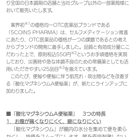
り全国の日本調剤の店舗と当社グループ以外の一部薬局様に
おいて販売いたします。
※1
業界初
の価格均一OTC医薬品ブランドである
「5COINS PHARMA」は、セルフメディケーション推進
にあたり、OTC医薬品の価格が一つの課題であるとの考え
からブランドの開発に着手しました。品質と有効成分量にこ
※2
だわった上で、原則税込550円
というお手頃価格を実現
しており、災害時や急な体調不良のための常備薬としても活
※3
用いただきやすい25品目
を揃えています。
このたび、便秘や便秘に伴う肌荒れ・吹出物などを改善す
る「酸化マグネシウムA便秘薬」が、新たにラインアップに
加わりました。
■「酸化マグネシウムA便秘薬」 3つの特長
1．お腹が痛くなりにくく、癖になりにくい
「酸化マグネシウム」が腸内の水分を集めて便を柔ら
かくし、排便をスムーズにします。腸を直接刺激しない