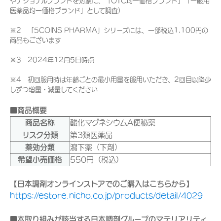
やナショナルブランドを対象に、「OTC均一価格ブランド」「一般用
医薬品均一価格ブランド」として調査）
※2 「5COINS PHARMA」シリーズには、一部税込1,100円の
商品もございます
※3 2024年12月5日時点
※4 初回服用時は年齢ごとの最小用量を服用いただき、2回目以降少
しずつ増量・減量してください
■商品概要
商品名称
酸化マグネシウムA便秘薬
リスク分類
第3類医薬品
薬効分類
瀉下薬（下剤）
希望小売価格
550円（税込）
【日本調剤オンラインストアでのご購入はこちらから】
https://estore.nicho.co.jp/products/detail/4029
■本取り組みが該当する日本調剤グループのマテリアリティ