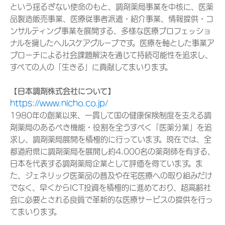
という揺るぎない使命のもと、調剤薬局事業を中核に、医薬
品製造販売事業、医療従事者派遣・紹介事業、情報提供・コ
ンサルティング事業を展開する、多様な医療プロフェッショ
ナルを擁したヘルスケアグループです。医療を軸とした事業ア
プローチによる社会課題解決を通じて持続可能性を追求し、
すべての人の「生きる」に貢献してまいります。
【日本調剤株式会社について】
https://www.nicho.co.jp/
1980年の創業以来、一貫して国の健康保険制度を支える調
剤薬局のあるべき機能・役割を全うすべく「医薬分業」を追
求し、調剤薬局展開を積極的に行っています。現在では、全
都道府県に調剤薬局を展開し約4,000名の薬剤師を有する、
日本を代表する調剤薬局企業として評価を得ています。ま
た、ジェネリック医薬品の普及や在宅医療への取り組みだけ
でなく、早くからICT投資を積極的に進めており、超高齢社
会に必要とされる良質で革新的な医療サービスの提供を行っ
てまいります。