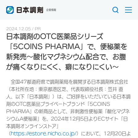
企業情報
2024.12.05
PR
日本調剤のOTC医薬品シリーズ
「5COINS PHARMA」で、便秘薬を
新発売～酸化マグネシウム配合で、お腹
が痛くなりにくく、癖になりにくい～
全国47都道府県で調剤薬局を展開する日本調剤株式会社
（本社所在地：東京都港区芝、代表取締役社長：笠井 直
人、以下「日本調剤」）は、ご好評をいただいている日本調
剤のOTC医薬品プライベートブランド「5COINS
PHARMA」の新商品として、非刺激性便秘薬「酸化マグネ
シウムA便秘薬」を、2024年12月5日よりECサイト「日
本調剤オンラインストア」
（
https://estore.nicho.co.jp/
）において、12月20日よ