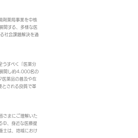
調剤薬局事業を中核
展開する、多様な医
よる社会課題解決を通
全うすべく「医薬分
開し約4,000名の
ク医薬品の普及や在
要とされる良質で革
皆さまにご理解いた
る中、身近な医療提
養士は、地域におけ