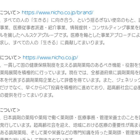
について＞
https://www.nicho.co.jp/brand/
、すべての人の「生きる」に向き合う、という揺るぎない使命のもと、
事業、医療従事者派遣・紹介事業、情報提供・コンサルティング事業を
ルを擁したヘルスケアグループです。医療を軸とした事業アプローチに
求し、すべての人の「生きる」に貢献してまいります。
について＞
https://www.nicho.co.jp/
来、一貫して国の健康保険制度を支える調剤薬局のあるべき機能・役割を
薬局展開を積極的に行っています。現在では、全都道府県に調剤薬局を展
本を代表する調剤薬局企業として評価を得ています。また、ジェネリッ
だけでなく、早くからICT投資を積極的に進めており、超高齢社会に必
の提供を行ってまいります。
erについて＞
、日本調剤の薬局や薬局で働く薬剤師・医療事務・管理栄養士のことを
発行しています。超高齢社会を迎え、地域における医療の重要性が高ま
ある調剤薬局、そして薬や栄養などの専門知識を持った薬剤師・管理栄