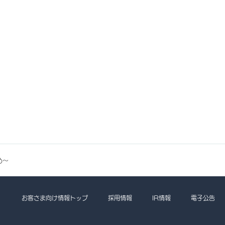
め～
お客さま向け情報トップ
採用情報
IR情報
電子公告