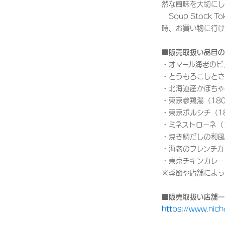
然な風味を大切にし
Soup Stock
時、お買い物に行け
■販売取扱い品目の
・オマール海老のビ
・とうもろこしとさ
・北海道産かぼちゃ
・東京参鶏湯（180
・東京ボルシチ（1
・ミネストローネ（1
・焼き鯛だしの和風
・海老のフレンチカ
・東京チキンカレー
※季節や店舗によっ
■販売取扱い店舗一
https://www.nich