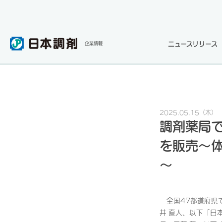
ニュースリリース
企業情報
2025.05.15
（木）
調剤薬局で
を販売～
～
全国47都道府県
井 直人、以下「日