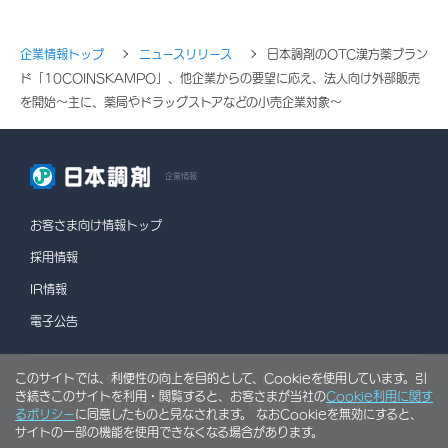
企業情報トップ
ニュースリリース
日本調剤のOTC漢方薬ブラン
ド「10COINSKAMPO」、他企業からの要望に応え、法人向け外部販売
を開始～主に、薬局やドラッグストアなどの小売企業対象～
企業情報
お客さま向け情報トップ
採用情報
IR情報
電子公告
このサイトでは、利便性の向上を目的として、Cookieを使用しています。引
情報セキュリティポリシー
個人情報保護方針
き続きこのサイトを利用・閲覧すると、お客さまが当社の
Cookie利用に関す
ソーシャルメディアポリシー
行動計画
利用規約
るポリシー
に同意したものと見なされます。 なおCookieを無効にすると、
サイトの一部の機能を使用できなくなる場合があります。
サイトマップ