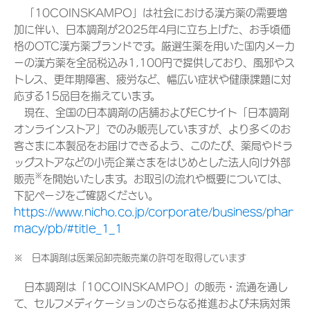
「10COINSKAMPO」は社会における漢方薬の需要増
加に伴い、日本調剤が2025年4月に立ち上げた、お手頃価
格のOTC漢方薬ブランドです。厳選生薬を用いた国内メーカ
ーの漢方薬を全品税込み1,100円で提供しており、風邪やス
トレス、更年期障害、疲労など、幅広い症状や健康課題に対
応する15品目を揃えています。
現在、全国の日本調剤の店舗およびECサイト「日本調剤
オンラインストア」でのみ販売していますが、より多くのお
客さまに本製品をお届けできるよう、このたび、薬局やドラ
ッグストアなどの小売企業さまをはじめとした法人向け外部
※
販売
を開始いたします。お取引の流れや概要については、
下記ページをご確認ください。
https://www.nicho.co.jp/corporate/business/phar
macy/pb/#title_1_1
※ 日本調剤は医薬品卸売販売業の許可を取得しています
日本調剤は「10COINSKAMPO」の販売・流通を通し
て、セルフメディケーションのさらなる推進および未病対策