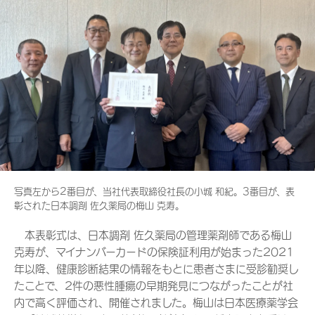
写真左から2番目が、当社代表取締役社長の小城 和紀。3番目が、表
彰された日本調剤 佐久薬局の梅山 克寿。
本表彰式は、日本調剤 佐久薬局の管理薬剤師である梅山
克寿が、マイナンバーカードの保険証利用が始まった2021
年以降、健康診断結果の情報をもとに患者さまに受診勧奨し
たことで、2件の悪性腫瘍の早期発見につながったことが社
内で高く評価され、開催されました。梅山は日本医療薬学会