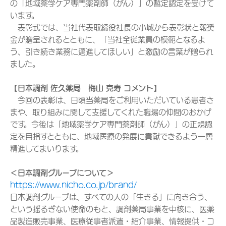
の「地域薬学ケア専門薬剤師（がん）」の暫定認定を受けて
います。
表彰式では、当社代表取締役社長の小城から表彰状と報奨
金が贈呈されるとともに、「当社全従業員の模範となるよ
う、引き続き業務に邁進してほしい」と激励の言葉が贈られ
ました。
【日本調剤 佐久薬局 梅山 克寿 コメント】
今回の表彰は、日頃当薬局をご利用いただいている患者さ
まや、取り組みに関して支援してくれた職場の仲間のおかげ
です。今後は「地域薬学ケア専門薬剤師（がん）」の正規認
定を目指すとともに、地域医療の発展に貢献できるよう一層
精進してまいります。
＜日本調剤グループについて＞
https://www.nicho.co.jp/brand/
日本調剤グループは、すべての人の「生きる」に向き合う、
という揺るぎない使命のもと、調剤薬局事業を中核に、医薬
品製造販売事業、医療従事者派遣・紹介事業、情報提供・コ