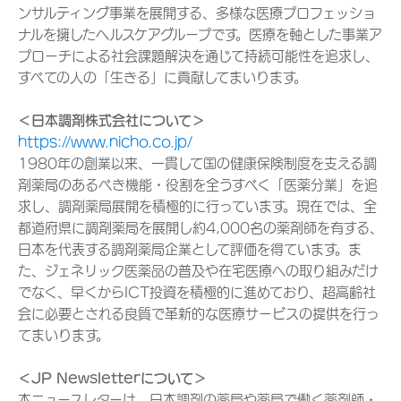
ンサルティング事業を展開する、多様な医療プロフェッショ
ナルを擁したヘルスケアグループです。医療を軸とした事業ア
プローチによる社会課題解決を通じて持続可能性を追求し、
すべての人の「生きる」に貢献してまいります。
＜日本調剤株式会社について＞
https://www.nicho.co.jp/
1980年の創業以来、一貫して国の健康保険制度を支える調
剤薬局のあるべき機能・役割を全うすべく「医薬分業」を追
求し、調剤薬局展開を積極的に行っています。現在では、全
都道府県に調剤薬局を展開し約4,000名の薬剤師を有する、
日本を代表する調剤薬局企業として評価を得ています。ま
た、ジェネリック医薬品の普及や在宅医療への取り組みだけ
でなく、早くからICT投資を積極的に進めており、超高齢社
会に必要とされる良質で革新的な医療サービスの提供を行っ
てまいります。
＜JP Newsletterについて＞
本ニュースレターは、日本調剤の薬局や薬局で働く薬剤師・