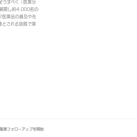
全うすべく「医薬分
開し約4,000名の
ク医薬品の普及や在
要とされる良質で革
舗で服薬フォローアップを開始