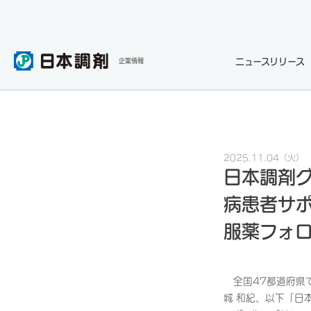
ニュースリリース
企業情報
2025.11.04
（火）
日本調剤グ
病患者サポ
服薬フォ
全国47都道府県
城 和紀、以下「日