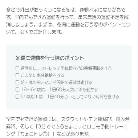
寒さで外出がおっくうになる冬は、運動不足になりがちで
す。室内でもできる運動を行って、年末年始の運動不足を解
消しましょう。まずは、冬場に運動を行う際のポイントにつ
いて、以下でご紹介します。
冬場に運動を行う際のポイント
□ 運動前に、ストレッチや体操などの
準備運動
をする
□ こまめに
水分補給
をする
□ 朝・晩の冷え込む時間帯の運動は避ける
□ 18～64歳は、1日60分元気に体を動かす
□ 65歳以上は、1日40分じっとしていない時間を設ける
室内でもできる運動には、スクワットやエア縄跳び、踏み台
昇降、そして「3分でできるちょこっとロコモ予防トレーニ
ング『ちょこトレⓇ』」などがあります。