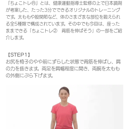
『ちょこトレⓇ』とは、健康運動指導士監修の上で日本調剤
が考案した、たった3分でできるオリジナルのトレーニング
です。太ももや股関節など、体のさまざまな部位を鍛えられ
る全5種類で構成されています。その中でも今回は、座った
ままできる「ちょこトレ② 背筋を伸ばそう」の一部をご紹
介します。
【STEP1】
お尻を椅子のやや前にずらした状態で背筋を伸ばし、肩
の力を抜きます。両足を肩幅程度に開き、両腕を太もも
の外側にぶら下げます。