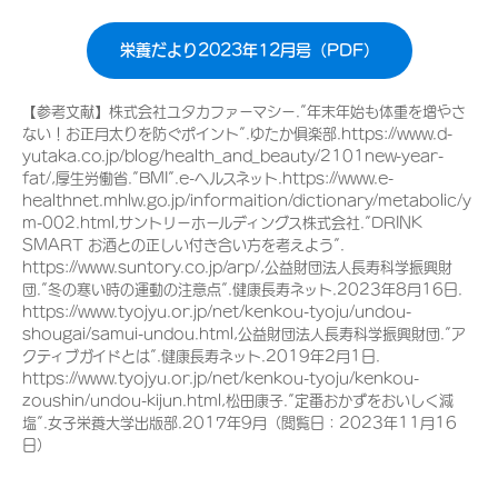
栄養だより2023年12月号（PDF）
【参考文献】株式会社ユタカファーマシー.”年末年始も体重を増やさ
ない！お正月太りを防ぐポイント”.ゆたか俱楽部.https://www.d-
yutaka.co.jp/blog/health_and_beauty/2101new-year-
fat/,厚生労働省.”BMI”.e-ヘルスネット.https://www.e-
healthnet.mhlw.go.jp/informaition/dictionary/metabolic/y
m-002.html,サントリーホールディングス株式会社.”DRINK
SMART お酒との正しい付き合い方を考えよう”.
https://www.suntory.co.jp/arp/,公益財団法人長寿科学振興財
団.”冬の寒い時の運動の注意点”.健康長寿ネット.2023年8月16日.
https://www.tyojyu.or.jp/net/kenkou-tyoju/undou-
shougai/samui-undou.html,公益財団法人長寿科学振興財団.”ア
クティブガイドとは”.健康長寿ネット.2019年2月1日.
https://www.tyojyu.or.jp/net/kenkou-tyoju/kenkou-
zoushin/undou-kijun.html,松田康子.”定番おかずをおいしく減
塩”.女子栄養大学出版部.2017年9月（閲覧日：2023年11月16
日）