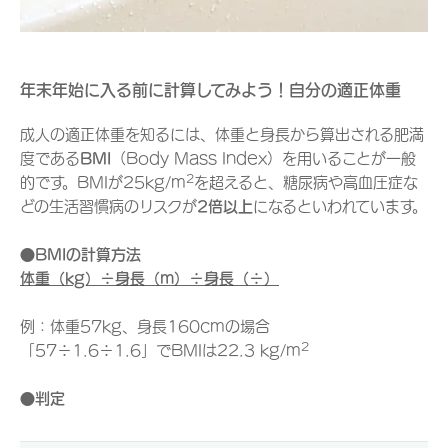
年末年始に入る前に計算してみよう！自分の適正体重
成人の適正体重を知るには、体重と身長から算出される肥満
度である
BMI
（Body Mass Index）を用いることが一般
2
的です。BMIが25kg/m
を超えると、糖尿病や高血圧症な
どの生活習慣病のリスクが
2倍以上
になるといわれています。
●BMIの計算方法
体重（kg）÷身長（m）÷身長（÷）
例：体重57kg、身長160cmの場合
2
「57÷1.6÷1.6」でBMIは22.3 kg/m
●判定