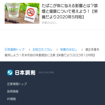
たばこが体に与える影響とは？禁
煙と健康について考えよう！【栄
養だより2020年5月号】
栄養のはなし
日本調剤トップ
お役立ちコラム
栄養のはなし
適正体重を
維持しよう！年末年始の体重増加に注意【栄養だより2023年12月号】
お客さま向け情報
企業情報トップ
採用情報
IR情報