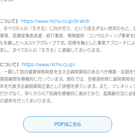
について】
https://www.nicho.co.jp/brand/
、すべての人の「生きる」に向き合う、という揺るぎない使命のもと、
事業、医療従事者派遣・紹介事業、情報提供・コンサルティング事業を
ルを擁したヘルスケアグループです。医療を軸とした事業アプローチに
求し、すべての人の「生きる」に貢献してまいります。
について】
https://www.nicho.co.jp/
来、一貫して国の健康保険制度を支える調剤薬局のあるべき機能・役割を
薬局展開を積極的に行っています。現在では、全都道府県に調剤薬局を展
本を代表する調剤薬局企業として評価を得ています。また、ジェネリッ
だけでなく、早くからICT投資を積極的に進めており、超高齢社会に必
の提供を行ってまいります。
PDFはこちら