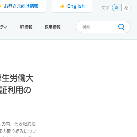
お客さま向け情報
English
あ
文字
あ
ティ
IR情報
採用情報
厚生労働大
険証利用の
丸の内、代表取締役
認の取り組みについ