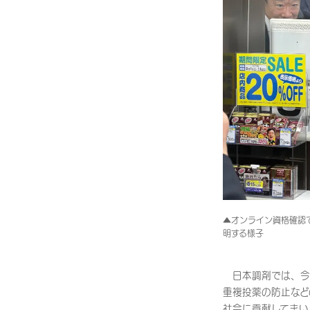
▲オンライン資格確認
明する様子
日本調剤では、今
重複投薬の防止など
社会に貢献してまい