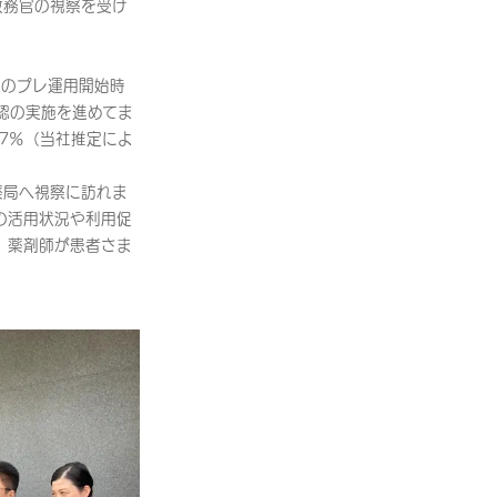
政務官の視察を受け
」のプレ運用開始時
認の実施を進めてま
17％（当社推定によ
薬局へ視察に訪れま
の活用状況や利用促
、薬剤師が患者さま