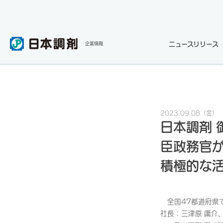
ニュースリリース
企業情報
2023.09.08
（金）
日本調剤
臣政務官が
積極的な
全国47都道府県
社長：三津原 庸介