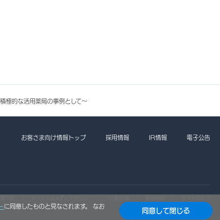
の積極的な活用薬局の事例として～
お客さま向け情報トップ
採用情報
IR情報
電子公告
護方針
ソーシャルメディアポリシー
行動計画
利用規約
サイトマップ
ー
に同意したものと見なされます。 なお
同意して閉じる