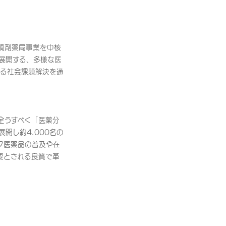
調剤薬局事業を中核
展開する、多様な医
よる社会課題解決を通
全うすべく「医薬分
開し約4,000名の
ク医薬品の普及や在
要とされる良質で革