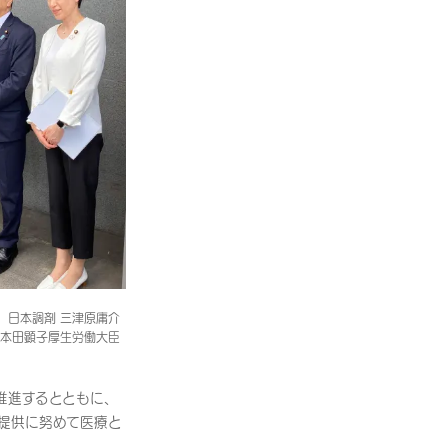
、日本調剤 三津原庸介
本田顕子厚生労働大臣
推進するとともに、
提供に努めて医療と