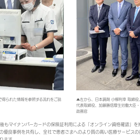
で得られた情報を参照する流れをご説
▲左から、日本調剤 小柳利幸 取締役
代表取締役、加藤勝信厚生労働大臣・
政務官
後もマイナンバーカードの保険証利用による「オンライン資格確認」を
の優良事例を共有し、全社で患者さまへのより質の高い医療サービスの
ります。