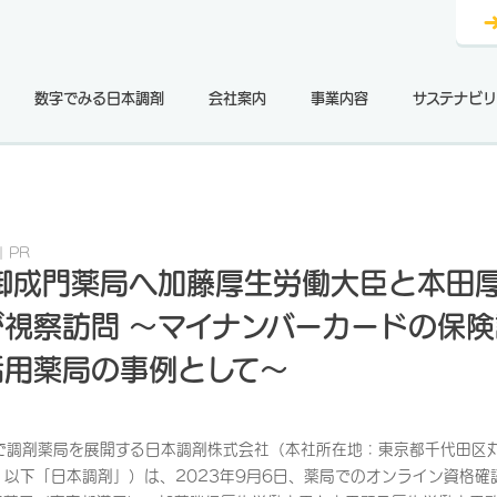
数字でみる日本調剤
会社案内
事業内容
サステナビリ
PR
 御成門薬局へ加藤厚生労働大臣と本田
視察訪問 ～マイナンバーカードの保
活用薬局の事例として～
で調剤薬局を展開する日本調剤株式会社（本社所在地：東京都千代田区
、以下「日本調剤」）は、2023年9月6日、薬局でのオンライン資格確