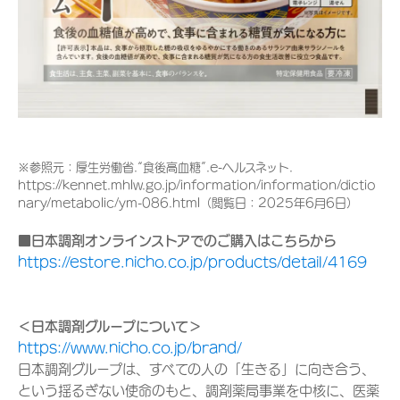
※参照元：厚生労働省.“食後高血糖”.e-ヘルスネット.
https://kennet.mhlw.go.jp/information/information/dictio
nary/metabolic/ym-086.html（閲覧日：2025年6月6日）
■日本調剤オンラインストアでのご購入はこちらから
https://estore.nicho.co.jp/products/detail/4169
＜日本調剤グループについて＞
https://www.nicho.co.jp/brand/
日本調剤グループは、すべての人の「生きる」に向き合う、
という揺るぎない使命のもと、調剤薬局事業を中核に、医薬