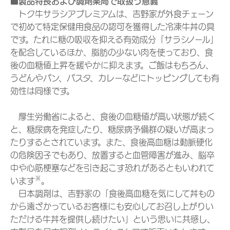
■製品特長および調剤薬局で取扱う意義
トク牛サラシアプレミアムは、吉野家が外食チェーン
で初めて特定保健用食品の認可を獲得した冷凍牛丼の具
です。たれに糖の吸収を抑える有効成分「サラシノール」
を配合しているほか、脂肪の少ない肉を使っており、食
後の血糖値上昇を緩やかに抑えます。ご飯はもちろん、
うどんやパン、パスタ、カレーなどにトッピングしても有
効性は同様です。
厚生労働省によると、食後の血糖値が高い状態が続く
と、糖尿病を発症したり、糖尿病予備群の疑いが高まっ
たりするとされています。また、食後高血糖は動脈硬化
の危険因子でもあり、放置すると血管障害が進み、脳卒
中や心筋梗塞などを引き起こす恐れがあるともいわれて
※
います
。
日本調剤は、吉野家の「食後高血糖を気にして丼もの
から遠ざかっているお客様にも安心してお召し上がりい
ただける牛丼を提供し続けたい」という思いに共感し、