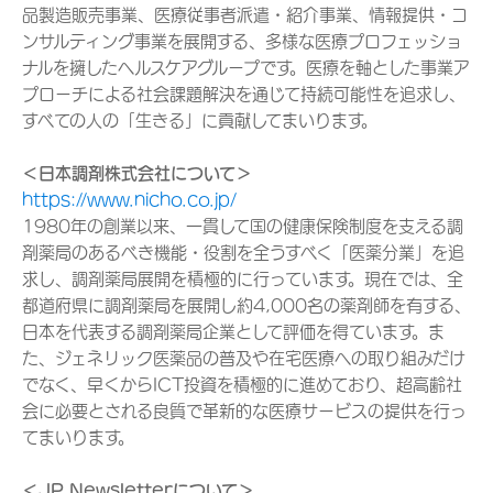
品製造販売事業、医療従事者派遣・紹介事業、情報提供・コ
ンサルティング事業を展開する、多様な医療プロフェッショ
ナルを擁したヘルスケアグループです。医療を軸とした事業ア
プローチによる社会課題解決を通じて持続可能性を追求し、
すべての人の「生きる」に貢献してまいります。
＜日本調剤株式会社について＞
https://www.nicho.co.jp/
1980年の創業以来、一貫して国の健康保険制度を支える調
剤薬局のあるべき機能・役割を全うすべく「医薬分業」を追
求し、調剤薬局展開を積極的に行っています。現在では、全
都道府県に調剤薬局を展開し約4,000名の薬剤師を有する、
日本を代表する調剤薬局企業として評価を得ています。ま
た、ジェネリック医薬品の普及や在宅医療への取り組みだけ
でなく、早くからICT投資を積極的に進めており、超高齢社
会に必要とされる良質で革新的な医療サービスの提供を行っ
てまいります。
＜JP Newsletterについて＞