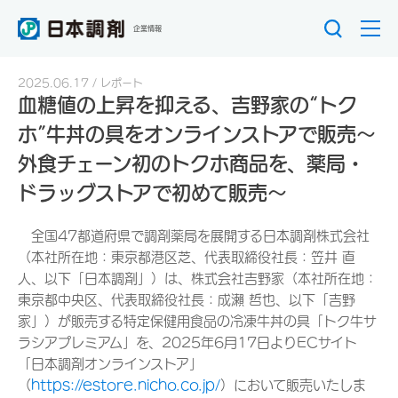
企業情報
2025.06.17
レポート
血糖値の上昇を抑える、吉野家の“トク
ホ”牛丼の具をオンラインストアで販売～
外食チェーン初のトクホ商品を、薬局・
ドラッグストアで初めて販売～
全国47都道府県で調剤薬局を展開する日本調剤株式会社
（本社所在地：東京都港区芝、代表取締役社長：笠井 直
人、以下「日本調剤」）は、株式会社吉野家（本社所在地：
東京都中央区、代表取締役社長：成瀨 哲也、以下「吉野
家」）が販売する特定保健用食品の冷凍牛丼の具「トク牛サ
ラシアプレミアム」を、2025年6月17日よりECサイト
「日本調剤オンラインストア」
（
https://estore.nicho.co.jp/
）において販売いたしま