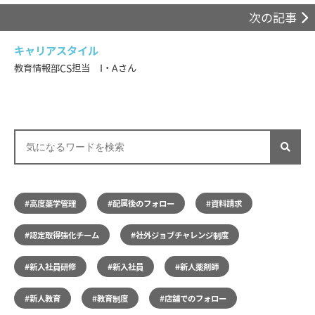
次の記事
キャリアスタイル
教育情報部CS担当 I・Aさん
#高度薬学管理
#配属後のフォロー
#資料請求
#認定取得強化チーム
#社外ジョブチャレンジ制度
#新入社員研修
#新入社員
#新人薬剤師
#新人教育
#教育制度
#店舗でのフォロー