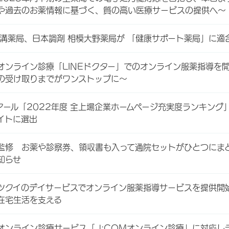
や過去のお薬情報に基づく、質の高い医療サービスの提供へ～
麻溝薬局、日本調剤 相模大野薬局が 「健康サポート薬局」に適
オンライン診療「LINEドクター」でのオンライン服薬指導を開
の受け取りまでがワンストップに～
アール「2022年度 全上場企業ホームページ充実度ランキン
イトに選出
監修 お薬や診察券、領収書も入って通院セットがひとつにま
知らせ
ツクイのデイサービスでオンライン服薬指導サービスを提供開
在宅生活を支える
オンライン診療サービス「J:COMオンライン診療」に対応し