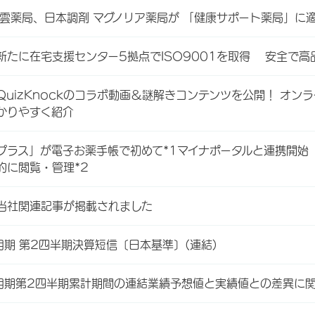
東雲薬局、日本調剤 マグノリア薬局が 「健康サポート薬局」に
新たに在宅支援センター5拠点でISO9001を取得 安全で
QuizKnockのコラボ動画＆謎解きコンテンツを公開！ オ
かりやすく紹介
プラス」が電子お薬手帳で初めて*1マイナポータルと連携開始
的に閲覧・管理*2
当社関連記事が掲載されました
月期 第2四半期決算短信〔日本基準〕(連結)
3月期第2四半期累計期間の連結業績予想値と実績値との差異に