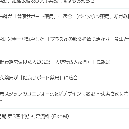
異動、組織改編及び人事異動に関するお知らせ
5店舗が「健康サポート薬局」に適合 （ベイタウン薬局、あざみ
管理栄養士が執筆した 『プラスαの服薬指導に活かす！食事と
「健康経営優良法人2023（大規模法人部門）」に認定
佐久薬局が「健康サポート薬局」に適合
薬局スタッフのユニフォームを新デザインに変更 ～患者さまに
～
期 第3四半期 補足資料 (Excel)