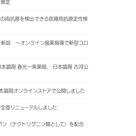
を策定
スの両抗原を検出できる医療用抗原定性検
を新設 ～オンライン服薬指導で新型コロ
本調剤 春光一条薬局、 日本調剤 古河公
日本調剤オンラインストアで公開しました
が全面リニューアルしました
ボン（テクトリゲニン類として）を配合