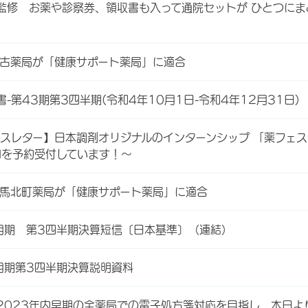
監修 お薬や診察券、領収書も入って通院セットが ひとつにま
佐古薬局が「健康サポート薬局」に適合
-第43期第3四半期(令和4年10月1日-令和4年12月31日)
ースレター】日本調剤オリジナルのインターンシップ 「薬フェス®
回を予約受付しています！～
練馬北町薬局が「健康サポート薬局」に適合
3月期 第3四半期決算短信〔日本基準〕（連結）
3月期第3四半期決算説明資料
2023年内早期の全薬局での電子処方箋対応を目指し、本日よ