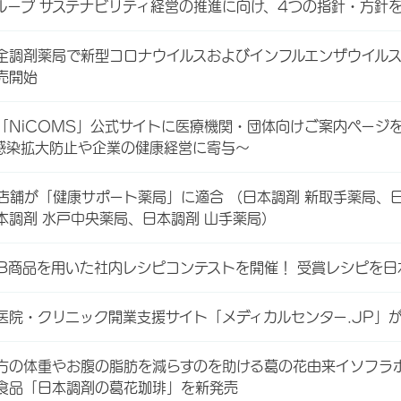
ループ サステナビリティ経営の推進に向け、4つの指針・方針
全調剤薬局で新型コロナウイルスおよびインフルエンザウイル
売開始
「NiCOMS」公式サイトに医療機関・団体向けご案内ページ
感染拡大防止や企業の健康経営に寄与～
5店舗が「健康サポート薬局」に適合 （日本調剤 新取手薬局、日
本調剤 水戸中央薬局、日本調剤 山手薬局）
PB商品を用いた社内レシピコンテストを開催！ 受賞レシピを
医院・クリニック開業支援サイト「メディカルセンター.JP」
方の体重やお腹の脂肪を減らすのを助ける葛の花由来イソフラ
食品「日本調剤の葛花珈琲」を新発売