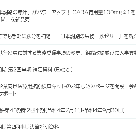
本調剤の赤汁」がパワーアップ！ GABA有用量100mg※1
UM」を新発売
こでも手軽に鉄分を補給！「日本調剤の果物＋鉄ゼリー」を新
執行役員に対する業務委嘱事項の変更、組織改編並びに人事異
期 第2四半期 補足資料 (Excel)
企業向け医療用抗原検査キットのお申し込みページを開設 今
サポート
-第43期第2四半期(令和4年7月1日-令和4年9月30日)
3月期第2四半期決算説明資料