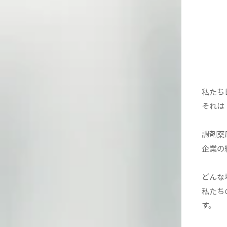
私たち
それは
調剤薬
企業の
どんな
私たち
す。