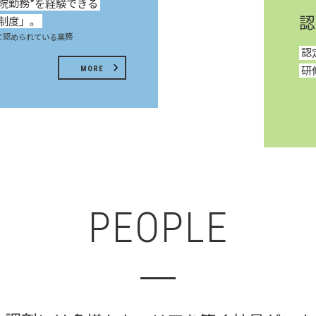
院勤務*を経験できる
認
制度」。
て認められている業務
認
MORE
研
PEOPLE