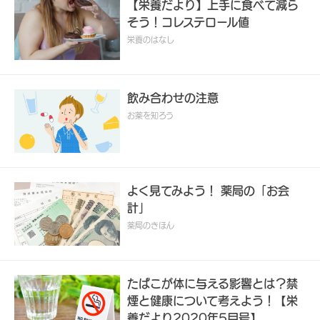
【栄養だより】上手に食べて減ら
そう！コレステロール値
栄養のはなし
飲み合わせの注意
お薬を知ろう
よく見てみよう！ 薬局の「お会
計」
薬局のきほん
たばこが体に与える影響とは？禁
煙と健康について考えよう！【栄
養だより2020年5月号】