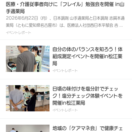
医療・介護従事者向けに「フレイル」勉強会を開催 in山
手通薬局
2026年6月22日（月）、日本調剤 山手通薬局と日本調剤 志賀本通
薬局（ともに愛知県名古屋市）は、医療法人社団西日本平郁会 𠮷田ク
リニックと共催で、地域の医療・介護従事者を対象とする勉強会「在
イベントレポート
宅で役立つ！『フレイル』実践ガイド」を開催いたしました。日本調
剤では、地域社会に貢献する医療サービス提供企業として、地域住民
自分の体のバランスを知ろう！体
の皆さまの健康維持・管理、未病意識の向上などを目的とした健康イ
組成測定イベントを開催in松江薬
ベントを開催しています。また、自主開催以外の各種健康関連イベン
局
トにも積極的に参画して、健康に関する啓発活動に取り組んでいま
イベントレポート
す。本勉強会は、日々在宅医療や介護の現場で活躍されているケアマ
ネジャーや訪問看護師などの皆さまに向けて、講義と体験学習の2部
日頃の味付けを塩分計でチェッ
構成で実施いたしました。第1部では、在宅医療に積極的に取り組ま
ク！塩分チェック体験イベントを
れている𠮷田クリニックの梅村将成院長より、「『フレイル』につい
開催in松江薬局
て考える」をテーマにご講義いただきました。続く第2部は、山手通
薬局と志賀本通薬局の管理栄養士が講師を務め、現場で実践しやすい
イベントレポート
知識を、クイズや栄養補助食品の試食を交えて学んでいただける演習
パートとしました。加齢・老化に伴い筋力や筋肉量が減少する「サル
地域の「ケアマネ会」で健康チェ
コペニア」を予防するためには、十分なたんぱく質を摂取することが